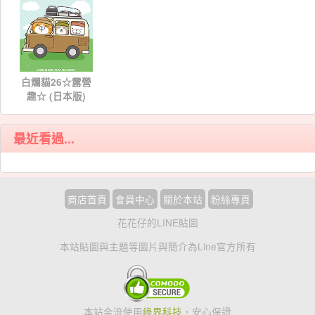
白爛貓26☆露營
趣☆ (日本版)
$NT 75
最近看過...
商店首頁
會員中心
關於本站
粉絲專頁
花花仔的LINE貼圖
本站貼圖與主題等圖片與簡介為Line官方所有
本站金流使用
綠界科技
，安心保證