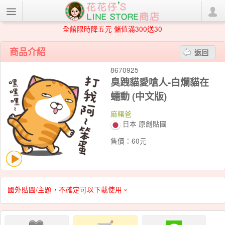
全館限時降五元 儲值滿300送30
商品介紹
返回
8670925
臭跩貓愛嗆人-白爛貓在
蠕動 (中文版)
麻糬爸
日本 原創貼圖
售價：60元
國外貼圖/主題，不確定可以下載使用。