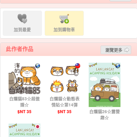
加到最愛
加到購物車
此作者作品
瀏覽更多
白爛貓83☆超傲
白爛貓☆動態表
嬌☆
情貼☆第14彈
$NT 35
$NT 35
白爛貓26☆露營
趣☆
$NT 35