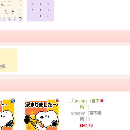
物車
Snoopy（目不轉
睛！）
$NT 75