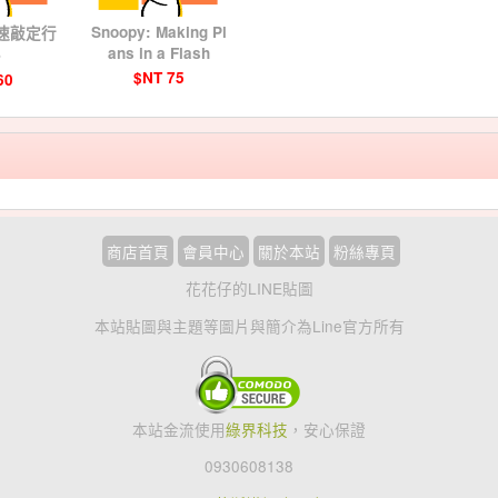
Snoopy: Making Pl
迅速敲定行
ans in a Flash
♪
$NT 75
60
商店首頁
會員中心
關於本站
粉絲專頁
花花仔的LINE貼圖
本站貼圖與主題等圖片與簡介為Line官方所有
本站金流使用
綠界科技
，安心保證
0930608138