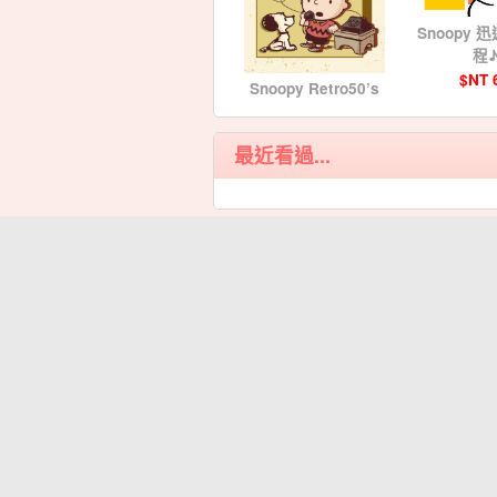
Snoopy 
程
$NT 
Snoopy Retro50’s
$NT 75
最近看過...