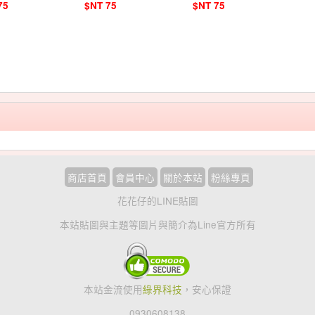
75
$NT 75
$NT 75
商店首頁
會員中心
關於本站
粉絲專頁
花花仔的LINE貼圖
本站貼圖與主題等圖片與簡介為Line官方所有
本站金流使用
綠界科技
，安心保證
0930608138